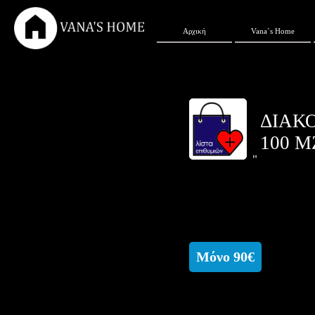
Αρχική
Vana`s Home
ΔΙΑΚ
100 M
"
Μόνο 90€